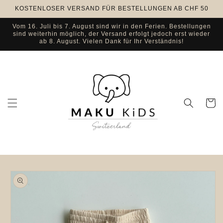
Direkt
KOSTENLOSER VERSAND FÜR BESTELLUNGEN AB CHF 50
zum
Inhalt
Vom 16. Juli bis 7. August sind wir in den Ferien. Bestellungen
sind weiterhin möglich, der Versand erfolgt jedoch erst wieder
ab 8. August. Vielen Dank für Ihr Verständnis!
Warenko
u
oduktinformationen
ringen