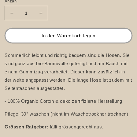
Anzahl
Verringere
Erhöhe
die
die
Menge
Menge
für
für
In den Warenkorb legen
Musselin
Musselin
-
-
Hose
Hose
Sommerlich leicht und richtig bequem sind die Hosen. Sie
Lang
Lang
sind ganz aus bio-Baumwolle gefertigt und am Bauch mit
einem Gummizug verarbeitet. Dieser kann zusätzlich in
der weite angepasst werden. Die lange Hose ist zudem mit
Seitentaschen ausgestattet.
- 100% Organic Cotton & oeko zertifizierte Herstellung
Pflege: 30° waschen (nicht im Wäschetrockner trocknen)
Grössen Ratgeber:
fällt grössengerecht aus.