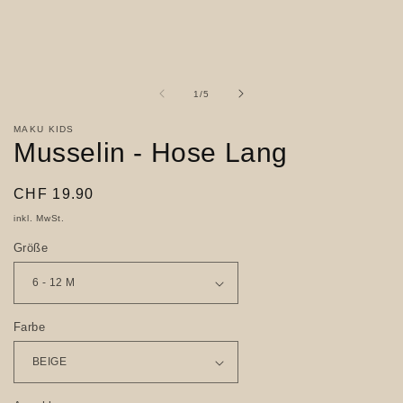
Medien
1
in
Modal
öffnen
von
1
/
5
MAKU KIDS
Musselin - Hose Lang
Normaler
CHF 19.90
Preis
inkl. MwSt.
Größe
Farbe