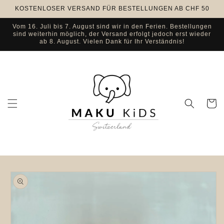
Direkt
KOSTENLOSER VERSAND FÜR BESTELLUNGEN AB CHF 50
zum
Inhalt
Vom 16. Juli bis 7. August sind wir in den Ferien. Bestellungen
sind weiterhin möglich, der Versand erfolgt jedoch erst wieder
ab 8. August. Vielen Dank für Ihr Verständnis!
Warenko
u
oduktinformationen
ringen