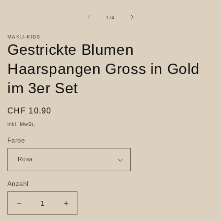
Medien
1
in
von
1
/
4
Modal
öffnen
MAKU-KIDS
Gestrickte Blumen
Haarspangen Gross in Gold
im 3er Set
Normaler
CHF 10.90
Preis
inkl. MwSt.
Farbe
Anzahl
Verringere
Erhöhe
die
die