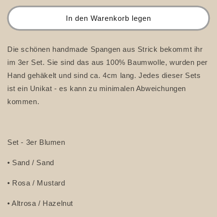
Menge
Menge
für
für
In den Warenkorb legen
Gestrickte
Gestrickte
Blumen
Blumen
Haarspangen
Haarspangen
Die schönen handmade Spangen aus Strick bekommt ihr
Gross
Gross
im 3er Set. Sie sind das aus 100% Baumwolle, wurden per
in
in
Hand gehäkelt und sind ca. 4cm lang. Jedes dieser Sets
Gold
Gold
im
im
ist ein Unikat - es kann zu minimalen Abweichungen
3er
3er
kommen.
Set
Set
Set - 3er Blumen
• Sand / Sand
• Rosa / Mustard
• Altrosa / Hazelnut